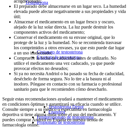
acondicionado;
Testosterona
El preparado debe almacenarse en un lugar seco. La humedad
elevada puede afectar negativamente a sus propiedades y vida
útil;
Almacenar el medicamento en un lugar fresco y oscuro,
alejado de la luz solar directa. La luz puede destruir los
componentes activos del medicamento;
Conservar el medicamento en su envase original, que lo
protege de la luz y la humedad. No se recomienda trasvasar
los comprimidos a otros envases, ya que esto puede dar lugar
Cipionato de testosterona
a un uso inadecuado;
Enantato de testosterona
Compruebe la fecha de caducidad antes de utilizarlo. No
utilice el medicamento una vez caducado, ya que puede
provocar efectos no deseados;
Si ya no necesita Andriol o ha pasado su fecha de caducidad,
deséchelo de forma segura. No lo tire a la basura ni al
inodoro. Póngase en contacto con su farmacia o profesional
sanitario para que le recomienden cómo desecharlo.
Seguir estas recomendaciones ayudará a mantener el medicamento
en condiciones óptimas y garantizará su eficacia cuando se utilice.
Testosterona Depot
Consulte siempre a su médico o especialista en farmacología
Enandrol
deportiva si tiene alguna duda sobre el uso del medicamento. Y
Fenilpropionato de testosterona
puedes comprar Andriol en España en nuestra tienda de
Propionato de testosterona
farmacología online.