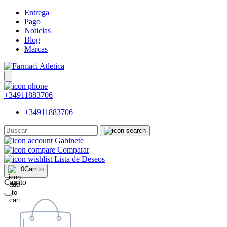
Entrega
Pago
Noticias
Blog
Marcas
+34911883706
+34911883706
Gabinete
Comparar
Lista de Deseos
0
Carrito
Carrito