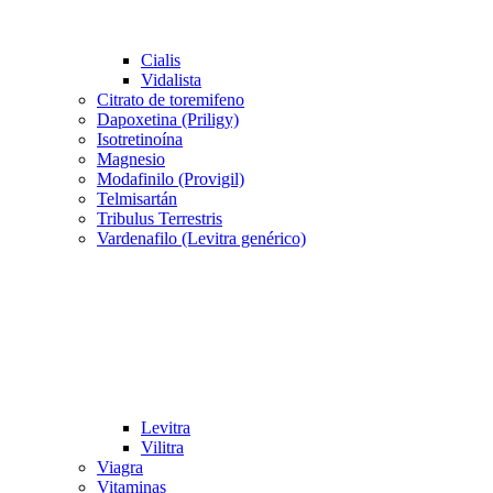
Cialis
Vidalista
Citrato de toremifeno
Dapoxetina (Priligy)
Isotretinoína
Magnesio
Modafinilo (Provigil)
Telmisartán
Tribulus Terrestris
Vardenafilo (Levitra genérico)
Levitra
Vilitra
Viagra
Vitaminas