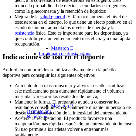
decir, a la conversión de testosterona en estrógeno. Esto
reduce la probabilidad de efectos secundarios estrogénicos
como la ginecomastia y la retención de líquidos;
Mejora de la
salud general
. El fármaco aumenta el nivel de
testosterona en el cuerpo, lo que tiene un efecto positivo en el
estado de ánimo, aumenta los niveles de energía y la
resistencia
física. Esto es importante para los deportistas, ya
que contribuye a un entrenamiento más eficaz y a una rápida
recuperación.
Masteron E
Propionato de drostanolona
Indicaciones de uso en el deporte
Andriol en comprimidos se utiliza activamente en la práctica
deportiva para conseguir los siguientes objetivos
Aumento de la masa muscular y alivio. Los atletas utilizan
este medicamento para aumentar rápidamente el volumen
muscular y mejorar los resultados de fuerza;
Mantener la forma. El preparado ayuda a conservar los
Masteron P
resultados conseguidos, especialmente durante un periodo de
Oximetolona
descanso o de reducción de la intensidad del entrenamiento.
Nandrolona
Acelerar la recuperación. El producto favorece una
recuperación más rápida después de un entrenamiento intenso.
Su uso permite a los atletas volver a entrenar más
rápidamente.