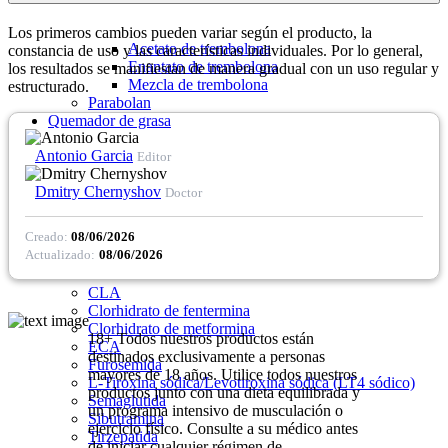
Los primeros cambios pueden variar según el producto, la
Acetato de trembolona
constancia de uso y las características individuales. Por lo general,
Enantato de trembolona
los resultados se manifiestan de manera gradual con un uso regular y
Mezcla de trembolona
estructurado.
Parabolan
Quemador de grasa
Antonio Garcia
Editor
Dmitry Chernyshov
Doctor
Creado:
08/06/2026
Actualizado:
08/06/2026
CLA
Clorhidrato de fentermina
Clorhidrato de metformina
18+ Todos nuestros productos están
ECA
destinados exclusivamente a personas
Furosemida
mayores de 18 años. Utilice todos nuestros
L-Tiroxina sódica/Levotiroxina sódica (LT4 sódico)
productos junto con una dieta equilibrada y
Semaglutida
un programa intensivo de musculación o
Sibutramina
ejercicio físico. Consulte a su médico antes
Tirzepatida
de iniciar cualquier régimen de