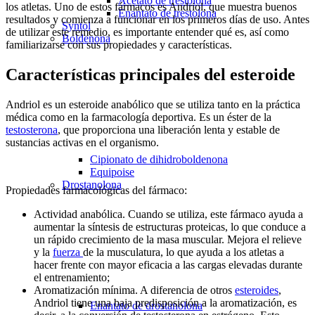
Acetato de trestolona
los atletas. Uno de estos fármacos es Andriol, que muestra buenos
Enantato de trestolona
resultados y comienza a funcionar en los primeros días de uso. Antes
Syntol
de utilizar este remedio, es importante entender qué es, así como
Boldenona
familiarizarse con sus propiedades y características.
Características principales del esteroide
Andriol es un esteroide anabólico que se utiliza tanto en la práctica
médica como en la farmacología deportiva. Es un éster de la
testosterona
, que proporciona una liberación lenta y estable de
sustancias activas en el organismo.
Cipionato de dihidroboldenona
Equipoise
Drostanolona
Propiedades farmacológicas del fármaco:
Actividad anabólica. Cuando se utiliza, este fármaco ayuda a
aumentar la síntesis de estructuras proteicas, lo que conduce a
un rápido crecimiento de la masa muscular. Mejora el relieve
y la
fuerza
de la musculatura, lo que ayuda a los atletas a
hacer frente con mayor eficacia a las cargas elevadas durante
el entrenamiento;
Aromatización mínima. A diferencia de otros
esteroides
,
Andriol tiene una baja predisposición a la aromatización, es
Enantato de drostanolona