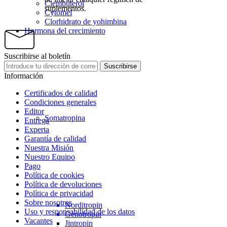
Clembuterol
suplementos.
Cytomel
Clorhidrato de yohimbina
Hormona del crecimiento
Suscribirse al boletín
Suscribirse
Información
Certificados de calidad
Condiciones generales
Editor
Somatropina
Entrega
Experta
Garantía de calidad
Nuestra Misión
Nuestro Equipo
Pago
Política de cookies
Política de devoluciones
Política de privacidad
Sobre nosotros
Norditropin
Uso y responsabilidad de los datos
Genotropin
Vacantes
Jintropin