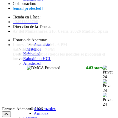
Colaboración:
[email protected]
Tienda en Línea:
+34911883706
Dirección de la Tienda:
Av del Manzanares, 210, Usera, 28026 Madrid, Spain
Horario de Apertura:
Aromasin
Lunes - Viernes - 9 AM - 6 PM
Finasterida
Sábado - 10 AM - 7 PM
Nebivolol
Domingo - día libre (todos los pedidos se procesan el
Raloxifeno HCL
lunes)
Anastrozol
4.83 stars
Anastrozolex
Farmaci Atletica © 2026
Armidex