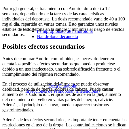
Por regla general, el tratamiento con Andriol dura de 6 a 12
semanas, dependiendo de la tarea y de las características
individuales del deportista. La dosis recomendada varía de 40 a 100
mg al día, repartida en varias tomas. Esto garantiza unos niveles
estables de testosterona en la sangre y minimiza el riesgo de efectos
Fenilpropionato de nandrolona
secundarios.
Nandrolona decanoato
Posibles efectos secundarios
Antes de comprar Andriol comprimidos, es necesario tener en
cuenta los posibles efectos secundarios que pueden producirse
debido a un uso inadecuado, una sobredosificación frecuente o el
incumplimiento del régimen recomendado.
En el proceso de utilización del fármaco se puede observar
Deca Durabolin
debilidad, pérdida de fuerza, dolores de cabeza. Puede causar
Inyecciones de Primobolan (metenolona)
aumento de la sudoración, erupciones de acné en la piel, aumento
del crecimiento del vello en varias partes del cuerpo, calvicie.
Además, al principio de su uso, pueden aparecer trastornos
gastrointestinales.
Además de los efectos secundarios, es importante tener en cuenta las
restricciones en el uso de la droga. Las contraindicaciones se indican