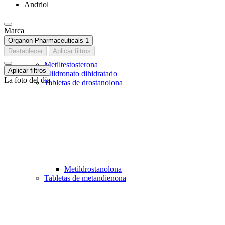
Andriol
Marca
Organon Pharmaceuticals
1
Restablecer
Aplicar filtros
Metiltestosterona
Aplicar filtros
Mildronato dihidratado
La foto del día
Tabletas de drostanolona
Metildrostanolona
Tabletas de metandienona