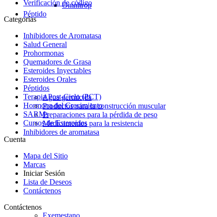
Verificación de código
Omnitrop
Péptido
Categorías
Inhibidores de Aromatasa
Salud General
Prohormonas
Quemadores de Grasa
Esteroides Inyectables
Esteroides Orales
Péptidos
Terapia Post-Ciclo (PCT)
Agua germicida
Hormona del Crecimiento
Productos para la construcción muscular
SARMs
Preparaciones para la pérdida de peso
Cursos de Esteroides
Medicamentos para la resistencia
Inhibidores de aromatasa
Cuenta
Mapa del Sitio
Marcas
Iniciar Sesión
Lista de Deseos
Contáctenos
Contáctenos
Exemestano