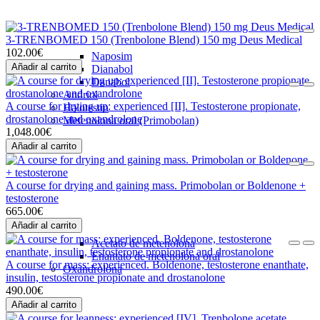
3-TRENBOMED 150 (Trenbolone Blend) 150 mg Deus Medical
102.00€
Naposim
Añadir al carrito
Dianabol
Danabol
Andriol
A course for drying up: experienced [II]. Testosterone propionate,
Halotestin
drostanolone and oxandrolone
Metenolona oral (Primobolan)
1,048.00€
Añadir al carrito
A course for drying and gaining mass. Primobolan or Boldenone +
testosterone
665.00€
Añadir al carrito
Acetato de metenolona
Enantato de metenolona oral
A course for mass: experienced. Boldenone, testosterone enanthate,
Oxandrolona
insulin, testosterone propionate and drostanolone
490.00€
Añadir al carrito