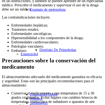
en las instrucciones, y también se pueden aprender de un especialista
médico. Prescribir el medicamento y supervisar el uso de la droga
debe ser un médico.
Enantato de metenolona
Las contraindicaciones incluyen:
Enfermedades hepáticas;
Trastornos renales;
Enfermedades oncológicas;
Hipersensibilidad a los componentes de la droga;
Enfermedades cardiovasculares;
Patologías vasculares;
Depósito De Primobolan
Embarazo.
Estanozolol
Precauciones sobre la conservación del
medicamento
El almacenamiento adecuado del medicamento garantiza su eficacia
y seguridad. Estas son las principales recomendaciones para el
almacenamiento:
Conservar el medicamento a una temperatura de 15 a 30
Estanozolol Depot
grados centígrados. Evitar lugares con cambios bruscos de
Winstrol
temperatura, como cerca de radiadores o aparatos de aire
Strombaject