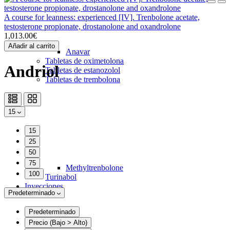
A course for leanness: experienced [IV]. Trenbolone acetate,
testosterone propionate, drostanolone and oxandrolone
1,013.00€
Añadir al carrito
Anavar
Tabletas de oximetolona
Andriol
Tabletas de estanozolol
Tabletas de trembolona
15
15
25
50
75
Methyltrenbolone
100
Turinabol
Inyecciones
Predeterminado
Predeterminado
Precio (Bajo > Alto)